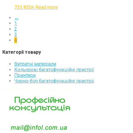
735 830
₴
Read more
←
1
2
3
4
Категорії товару
Витратні матеріали
Кольорові багатофункційні пристрії
Принтери
Чорно-білі багатофункційні пристрії