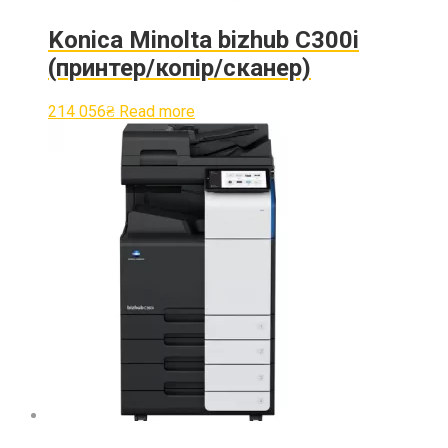
Konica Minolta bizhub C300i
(принтер/копір/сканер)
214 056
₴
Read more