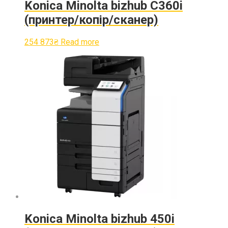
Konica Minolta bizhub C360i
(принтер/копір/сканер)
254 873
₴
Read more
Konica Minolta bizhub 450i