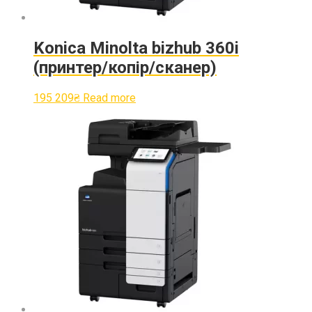
Konica Minolta bizhub 360i
(принтер/копір/сканер)
195 209
₴
Read more