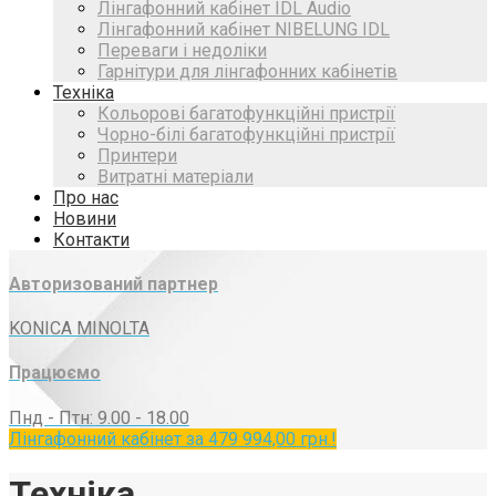
Лінгафонний кабінет IDL Audio
Лінгафонний кабінет NIBELUNG IDL
Переваги і недоліки
Гарнітури для лінгафонних кабінетів
Техніка
Кольорові багатофункційні пристрії
Чорно-білі багатофункційні пристрії
Принтери
Витратні матеріали
Про нас
Новини
Контакти
Авторизований партнер
KONICA MINOLTA
Працюємо
Пнд - Птн: 9.00 - 18.00
Лінгафонний кабінет за 479 994,00 грн.!
Техніка