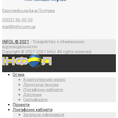
Європейська,6a,м.Полтава
(0532) 56-30-30
mail@infol.com.ua
INFOL © 2021
- Товари́ство з обме́женою
відповіда́льністю
Copyright © 2007-2021 Infol. All rights reserved.
Огляд
Комп’ютерний сервіс
Друкуюча техніка
Лінгафонні кабінети
Дипломи
Сертифікати
Проекти
Лінгафонні кабінети
Загальна інформація