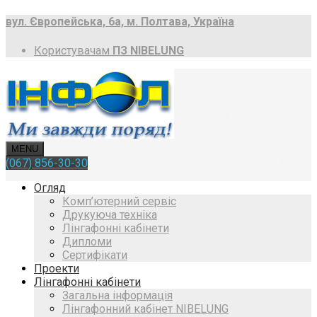
вул. Європейська, 6a, м. Полтава, Україна
Користувачам
ПЗ NIBELUNG
MENU
(067) 856-30-30
Огляд
Комп’ютерний сервіс
Друкуюча техніка
Лінгафонні кабінети
Дипломи
Сертифікати
Проекти
Лінгафонні кабінети
Загальна інформація
Лінгафонний кабінет NIBELUNG