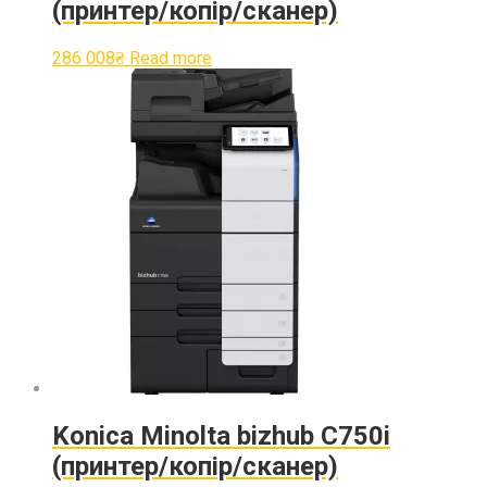
(принтер/копір/сканер)
286 008
₴
Read more
Konica Minolta bizhub C750i
(принтер/копір/сканер)